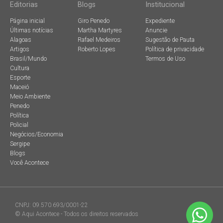
Editorias
Blogs
Institucional
Página inicial
Giro Penedo
Expediente
Últimas notícias
Martha Martyres
Anuncie
Alagoas
Rafael Medeiros
Sugestão de Pauta
Artigos
Roberto Lopes
Política de privacidade
Brasil/Mundo
Termos de Uso
Cultura
Esporte
Maceió
Meio Ambiente
Penedo
Política
Policial
Negócios/Economia
Sergipe
Blogs
Você Acontece
CNPJ: 09.570.693/0001-22
© Aqui Acontece - Todos os direitos reservados