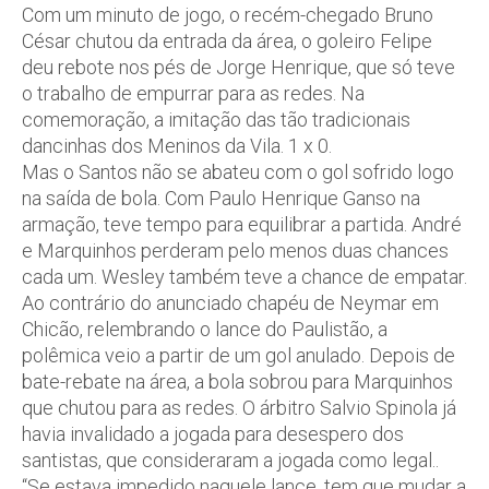
Com um minuto de jogo, o recém-chegado Bruno
César chutou da entrada da área, o goleiro Felipe
deu rebote nos pés de Jorge Henrique, que só teve
o trabalho de empurrar para as redes. Na
comemoração, a imitação das tão tradicionais
dancinhas dos Meninos da Vila. 1 x 0.
Mas o Santos não se abateu com o gol sofrido logo
na saída de bola. Com Paulo Henrique Ganso na
armação, teve tempo para equilibrar a partida. André
e Marquinhos perderam pelo menos duas chances
cada um. Wesley também teve a chance de empatar.
Ao contrário do anunciado chapéu de Neymar em
Chicão, relembrando o lance do Paulistão, a
polêmica veio a partir de um gol anulado. Depois de
bate-rebate na área, a bola sobrou para Marquinhos
que chutou para as redes. O árbitro Salvio Spinola já
havia invalidado a jogada para desespero dos
santistas, que consideraram a jogada como legal..
“Se estava impedido naquele lance, tem que mudar a