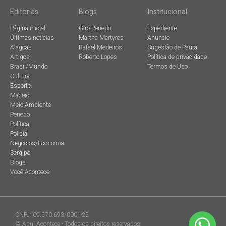
Editorias
Blogs
Institucional
Página inicial
Giro Penedo
Expediente
Últimas notícias
Martha Martyres
Anuncie
Alagoas
Rafael Medeiros
Sugestão de Pauta
Artigos
Roberto Lopes
Política de privacidade
Brasil/Mundo
Termos de Uso
Cultura
Esporte
Maceió
Meio Ambiente
Penedo
Política
Policial
Negócios/Economia
Sergipe
Blogs
Você Acontece
CNPJ: 09.570.693/0001-22
© Aqui Acontece - Todos os direitos reservados