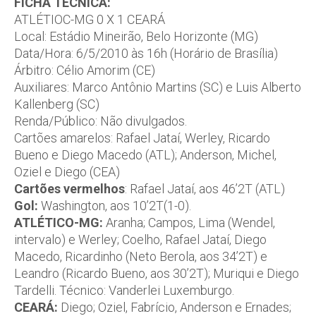
FICHA TÉCNICA:
ATLÉTIOC-MG 0 X 1 CEARÁ
Local: Estádio Mineirão, Belo Horizonte (MG)
Data/Hora: 6/5/2010 às 16h (Horário de Brasília)
Árbitro: Célio Amorim (CE)
Auxiliares: Marco Antônio Martins (SC) e Luis Alberto
Kallenberg (SC)
Renda/Público: Não divulgados.
Cartões amarelos: Rafael Jataí, Werley, Ricardo
Bueno e Diego Macedo (ATL); Anderson, Michel,
Oziel e Diego (CEA)
Cartões vermelhos
: Rafael Jataí, aos 46’2T (ATL)
Gol:
Washington, aos 10’2T(1-0).
ATLÉTICO-MG:
Aranha; Campos, Lima (Wendel,
intervalo) e Werley; Coelho, Rafael Jataí, Diego
Macedo, Ricardinho (Neto Berola, aos 34’2T) e
Leandro (Ricardo Bueno, aos 30’2T); Muriqui e Diego
Tardelli. Técnico: Vanderlei Luxemburgo.
CEARÁ:
Diego; Oziel, Fabrício, Anderson e Ernades;