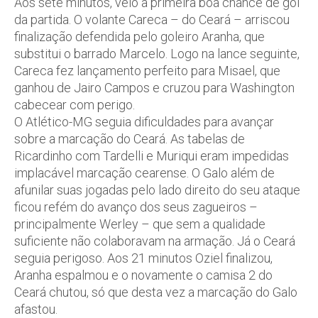
Aos sete minutos, veio a primeira boa chance de gol
da partida. O volante Careca – do Ceará – arriscou
finalização defendida pelo goleiro Aranha, que
substitui o barrado Marcelo. Logo na lance seguinte,
Careca fez lançamento perfeito para Misael, que
ganhou de Jairo Campos e cruzou para Washington
cabecear com perigo.
O Atlético-MG seguia dificuldades para avançar
sobre a marcação do Ceará. As tabelas de
Ricardinho com Tardelli e Muriqui eram impedidas
implacável marcação cearense. O Galo além de
afunilar suas jogadas pelo lado direito do seu ataque
ficou refém do avanço dos seus zagueiros –
principalmente Werley – que sem a qualidade
suficiente não colaboravam na armação. Já o Ceará
seguia perigoso. Aos 21 minutos Oziel finalizou,
Aranha espalmou e o novamente o camisa 2 do
Ceará chutou, só que desta vez a marcação do Galo
afastou.