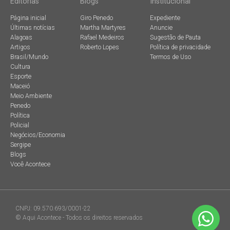
Editorias
Blogs
Institucional
Página inicial
Giro Penedo
Expediente
Últimas notícias
Martha Martyres
Anuncie
Alagoas
Rafael Medeiros
Sugestão de Pauta
Artigos
Roberto Lopes
Política de privacidade
Brasil/Mundo
Termos de Uso
Cultura
Esporte
Maceió
Meio Ambiente
Penedo
Política
Policial
Negócios/Economia
Sergipe
Blogs
Você Acontece
CNPJ: 09.570.693/0001-22
© Aqui Acontece - Todos os direitos reservados