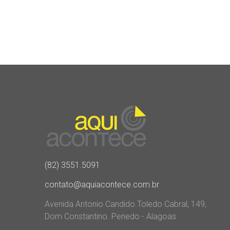
(82) 3551.5091
contato@aquiacontece.com.br
Avenida Antonio Candido Toledo Cabral, 149,
Dom Constantino. Penedo - Alagoas