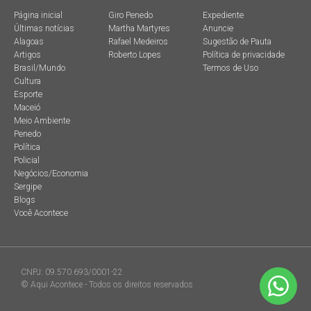
Página inicial
Giro Penedo
Expediente
Últimas notícias
Martha Martyres
Anuncie
Alagoas
Rafael Medeiros
Sugestão de Pauta
Artigos
Roberto Lopes
Política de privacidade
Brasil/Mundo
Termos de Uso
Cultura
Esporte
Maceió
Meio Ambiente
Penedo
Política
Policial
Negócios/Economia
Sergipe
Blogs
Você Acontece
CNPJ: 09.570.693/0001-22
© Aqui Acontece - Todos os direitos reservados