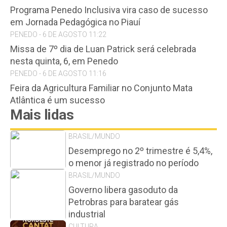
Programa Penedo Inclusiva vira caso de sucesso
em Jornada Pedagógica no Piauí
PENEDO - 6 DE AGOSTO 11:22
Missa de 7º dia de Luan Patrick será celebrada
nesta quinta, 6, em Penedo
PENEDO - 6 DE AGOSTO 11:16
Feira da Agricultura Familiar no Conjunto Mata
Atlântica é um sucesso
Mais lidas
BRASIL/MUNDO
Desemprego no 2º trimestre é 5,4%,
o menor já registrado no período
BRASIL/MUNDO
Governo libera gasoduto da
Petrobras para baratear gás
industrial
CULTURA