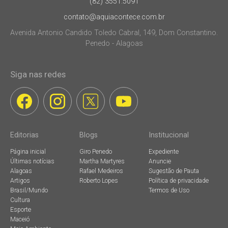
(82) 3551.5091
contato@aquiacontece.com.br
Avenida Antonio Candido Toledo Cabral, 149, Dom Constantino.
Penedo - Alagoas
Siga nas redes
Editorias
Blogs
Institucional
Página inicial
Giro Penedo
Expediente
Últimas notícias
Martha Martyres
Anuncie
Alagoas
Rafael Medeiros
Sugestão de Pauta
Artigos
Roberto Lopes
Política de privacidade
Brasil/Mundo
Termos de Uso
Cultura
Esporte
Maceió