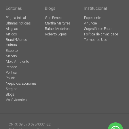
Editorias
Blogs
Institucional
Página inicial
Giro Penedo
Expediente
Últimas notícias
Martha Martyres
Anuncie
Alagoas
Rafael Medeiros
Sugestão de Pauta
Artigos
Roberto Lopes
Política de privacidade
Brasil/Mundo
Termos de Uso
Cultura
Esporte
Maceió
Meio Ambiente
Penedo
Política
Policial
Negócios/Economia
Sergipe
Blogs
Você Acontece
CNPJ: 09.570.693/0001-22