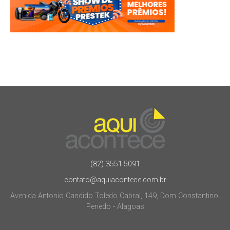
(82) 3551.5091
contato@aquiacontece.com.br
Avenida Antonio Candido Toledo Cabral, 149, Dom Constantino.
Penedo - Alagoas