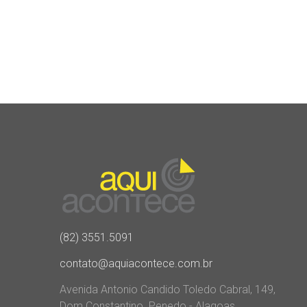
(82) 3551.5091
contato@aquiacontece.com.br
Avenida Antonio Candido Toledo Cabral, 149,
Dom Constantino. Penedo - Alagoas