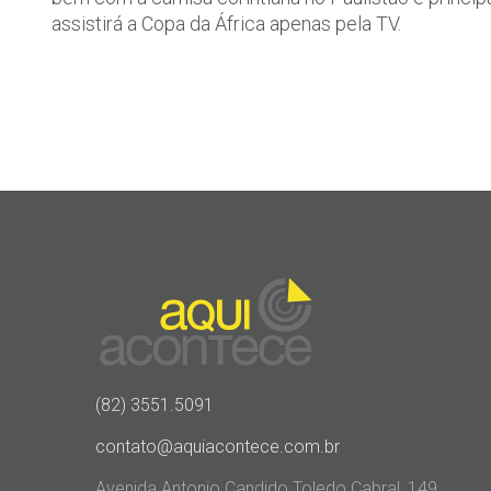
assistirá a Copa da África apenas pela TV.
(82) 3551.5091
contato@aquiacontece.com.br
Avenida Antonio Candido Toledo Cabral, 149,