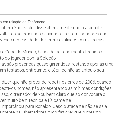
ilo em relação ao Fenômeno
bol, em São Paulo, disse abertamente que o atacante
voltar ao selecionado canarinho. Existem jogadores que
avendo necessidade de serem avaliados com a camisa
a a Copa do Mundo, baseado no rendimento técnico e
to do jogador com a Seleção.
lmar, são presenças quase garantidas, restando apenas um
oram testados, entretanto, o técnico não adiantou o seu
dizer que não pretende repetir os erros de 2006, quando
spectivos nomes, não apresentando as mínimas condições
 isso, o treinador deixou bem claro que só convocará o
iver muito bem técnica e físicamente.
 importância para Ronaldo. Caso o atacante não se saia
almente na Libertadores, tudo faz crer que o mesmo