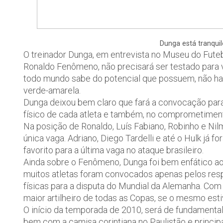
Dunga está tranqu
O treinador Dunga, em entrevista no Museu do Fute
Ronaldo Fenômeno, não precisará ser testado para 
todo mundo sabe do potencial que possuem, não h
verde-amarela.
Dunga deixou bem claro que fará a convocação par
físico de cada atleta e também, no comprometimen
Na posição de Ronaldo, Luís Fabiano, Robinho e Ni
única vaga. Adriano, Diego Tardelli e até o Hulk já f
favorito para a última vaga no ataque brasileiro.
Ainda sobre o Fenômeno, Dunga foi bem enfático ao 
muitos atletas foram convocados apenas pelos re
físicas para a disputa do Mundial da Alemanha. Com
maior artilheiro de todas as Copas, se o mesmo est
O início da temporada de 2010, será de fundamental
bem com a camisa corintiana no Paulistão e princip