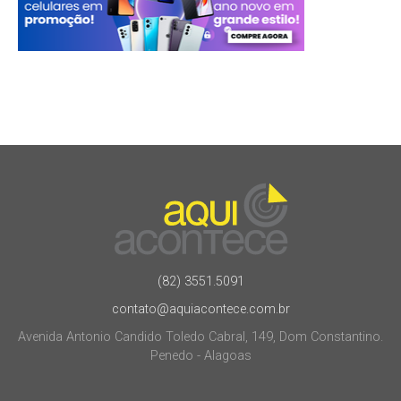
(82) 3551.5091
contato@aquiacontece.com.br
Avenida Antonio Candido Toledo Cabral, 149, Dom Constantino.
Penedo - Alagoas