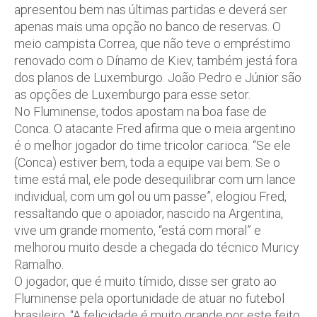
apresentou bem nas últimas partidas e deverá ser
apenas mais uma opção no banco de reservas. O
meio campista Correa, que não teve o empréstimo
renovado com o Dínamo de Kiev, também jestá fora
dos planos de Luxemburgo. João Pedro e Júnior são
as opções de Luxemburgo para esse setor.
No Fluminense, todos apostam na boa fase de
Conca. O atacante Fred afirma que o meia argentino
é o melhor jogador do time tricolor carioca. “Se ele
(Conca) estiver bem, toda a equipe vai bem. Se o
time está mal, ele pode desequilibrar com um lance
individual, com um gol ou um passe”, elogiou Fred,
ressaltando que o apoiador, nascido na Argentina,
vive um grande momento, “está com moral” e
melhorou muito desde a chegada do técnico Muricy
Ramalho.
O jogador, que é muito tímido, disse ser grato ao
Fluminense pela oportunidade de atuar no futebol
brasileiro. “A felicidade é muito grande por este feito,