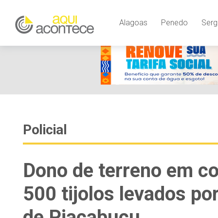
Alagoas
Penedo
Serg
Policial
Dono de terreno em co
500 tijolos levados po
de Piaçabuçu