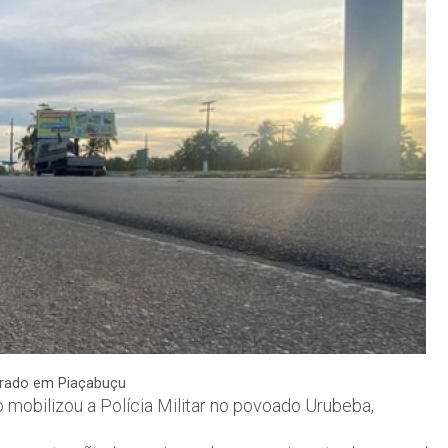
trado em Piaçabuçu
 mobilizou a Polícia Militar no povoado Urubeba,