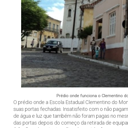
Prédio onde funciona o Clementino d
O prédio onde a Escola Estadual Clementino do Mo
suas portas fechadas. Insatisfeito com o não paga
de água e luz que também não foram pagas no mesm
das portas depois do começo da retirada de equipa