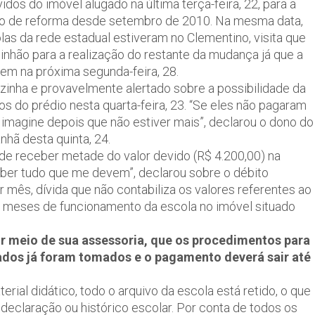
dos do imóvel alugado na última terça-feira, 22, para a
o de reforma desde setembro de 2010. Na mesma data,
s da rede estadual estiveram no Clementino, visita que
hão para a realização do restante da mudança já que a
gem na próxima segunda-feira, 28.
zinha e provavelmente alertado sobre a possibilidade da
s do prédio nesta quarta-feira, 23. “Se eles não pagaram
imagine depois que não estiver mais”, declarou o dono do
hã desta quinta, 24.
de receber metade do valor devido (R$ 4.200,00) na
ber tudo que me devem”, declarou sobre o débito
 mês, dívida que não contabiliza os valores referentes ao
e meses de funcionamento da escola no imóvel situado
r meio de sua assessoria, que os procedimentos para
ados já foram tomados e o pagamento deverá sair até
erial didático, todo o arquivo da escola está retido, o que
claração ou histórico escolar. Por conta de todos os