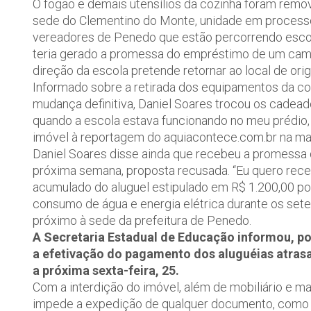
O fogão e demais utensílios da cozinha foram removi
sede do Clementino do Monte, unidade em process
vereadores de Penedo que estão percorrendo escola
teria gerado a promessa do empréstimo de um camin
direção da escola pretende retornar ao local de ori
Informado sobre a retirada dos equipamentos da co
mudança definitiva, Daniel Soares trocou os cadeado
quando a escola estava funcionando no meu prédio, 
imóvel à reportagem do aquiacontece.com.br na man
Daniel Soares disse ainda que recebeu a promessa 
próxima semana, proposta recusada. “Eu quero rece
acumulado do aluguel estipulado em R$ 1.200,00 por
consumo de água e energia elétrica durante os set
próximo à sede da prefeitura de Penedo.
A Secretaria Estadual de Educação informou, po
a efetivação do pagamento dos aluguéias atras
a próxima sexta-feira, 25.
Com a interdição do imóvel, além de mobiliário e mat
impede a expedição de qualquer documento, como de