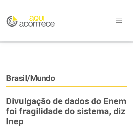
google-site-verification=EjSe5c8YipkwGd6E7NrnqocbcNz-
Xy8lpYSLnxw-AX8 google-site-verification:
googleb82de9a22cec23e8.html
Brasil/Mundo
Divulgação de dados do Enem
foi fragilidade do sistema, diz
Inep