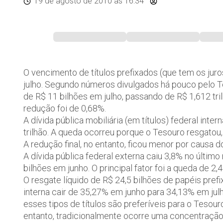
19 de agosto de 2010
às 16:34
O vencimento de títulos prefixados (que tem os juro
julho. Segundo números divulgados há pouco pelo Te
de R$ 11 bilhões em julho, passando de R$ 1,612 tril
redução foi de 0,68%.
A dívida pública mobiliária (em títulos) federal inte
trilhão. A queda ocorreu porque o Tesouro resgatou, 
A redução final, no entanto, ficou menor por causa 
A dívida pública federal externa caiu 3,8% no últim
bilhões em junho. O principal fator foi a queda de 2,
O resgate líquido de R$ 24,5 bilhões de papéis prefi
interna cair de 35,27% em junho para 34,13% em jul
esses tipos de títulos são preferíveis para o Tesour
entanto, tradicionalmente ocorre uma concentração