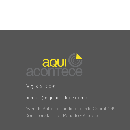
(82) 3551.5091
contato@aquiacontece.com.br
Avenida Antonio Candido Toledo Cabral, 149,
Dom Constantino. Penedo - Alagoas