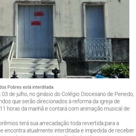
os Pobres está interditada
03 de julho, no ginásio do Colégio Diocesano de Penedo,
ndos que serão direcionados à reforma da igreja de
as 11 horas da manhã e contará com animação musical de
êmios terá sua arrecadação toda revertida para a
e encontra atualmente interditada e impedida de receber