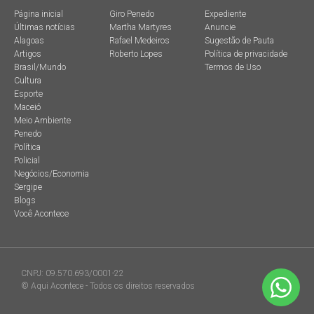
Página inicial
Giro Penedo
Expediente
Últimas notícias
Martha Martyres
Anuncie
Alagoas
Rafael Medeiros
Sugestão de Pauta
Artigos
Roberto Lopes
Política de privacidade
Brasil/Mundo
Termos de Uso
Cultura
Esporte
Maceió
Meio Ambiente
Penedo
Política
Policial
Negócios/Economia
Sergipe
Blogs
Você Acontece
CNPJ: 09.570.693/0001-22
© Aqui Acontece - Todos os direitos reservados