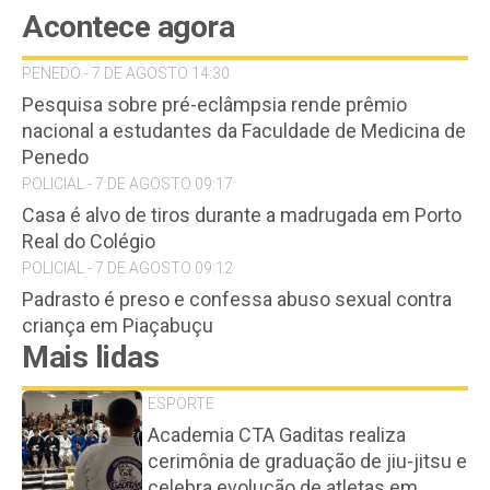
Acontece agora
PENEDO - 7 DE AGOSTO 14:30
Pesquisa sobre pré-eclâmpsia rende prêmio
nacional a estudantes da Faculdade de Medicina de
Penedo
POLICIAL - 7 DE AGOSTO 09:17
Casa é alvo de tiros durante a madrugada em Porto
Real do Colégio
POLICIAL - 7 DE AGOSTO 09:12
Padrasto é preso e confessa abuso sexual contra
criança em Piaçabuçu
Mais lidas
ESPORTE
Academia CTA Gaditas realiza
cerimônia de graduação de jiu-jitsu e
celebra evolução de atletas em