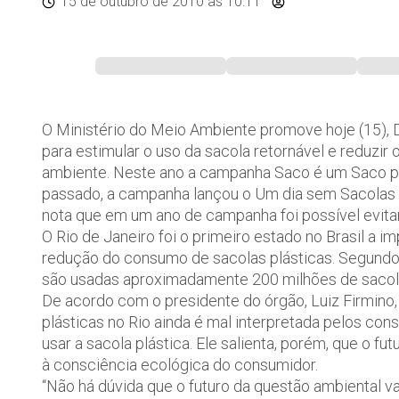
15 de outubro de 2010
às 10:11
O Ministério do Meio Ambiente promove hoje (15), 
para estimular o uso da sacola retornável e reduzi
ambiente. Neste ano a campanha Saco é um Saco pe
passado, a campanha lançou o Um dia sem Sacolas 
nota que em um ano de campanha foi possível evitar
O Rio de Janeiro foi o primeiro estado no Brasil a i
redução do consumo de sacolas plásticas. Segundo o
são usadas aproximadamente 200 milhões de sacola
De acordo com o presidente do órgão, Luiz Firmino,
plásticas no Rio ainda é mal interpretada pelos co
usar a sacola plástica. Ele salienta, porém, que o f
à consciência ecológica do consumidor.
“Não há dúvida que o futuro da questão ambiental v