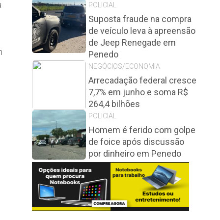
a
POLICIAL
Suposta fraude na compra
de veículo leva à apreensão
de Jeep Renegade em
m
Penedo
NEGÓCIOS/ECONOMIA
Arrecadação federal cresce
7,7% em junho e soma R$
264,4 bilhões
POLICIAL
Homem é ferido com golpe
de foice após discussão
por dinheiro em Penedo