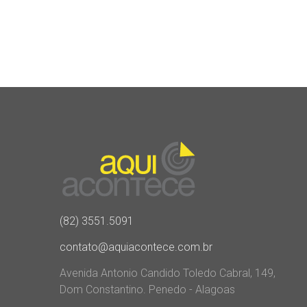
(82) 3551.5091
contato@aquiacontece.com.br
Avenida Antonio Candido Toledo Cabral, 149,
Dom Constantino. Penedo - Alagoas