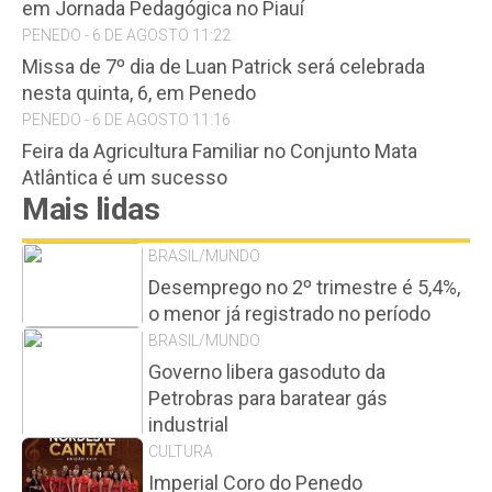
em Jornada Pedagógica no Piauí
PENEDO - 6 DE AGOSTO 11:22
Missa de 7º dia de Luan Patrick será celebrada
nesta quinta, 6, em Penedo
PENEDO - 6 DE AGOSTO 11:16
Feira da Agricultura Familiar no Conjunto Mata
Atlântica é um sucesso
Mais lidas
BRASIL/MUNDO
Desemprego no 2º trimestre é 5,4%,
o menor já registrado no período
BRASIL/MUNDO
Governo libera gasoduto da
Petrobras para baratear gás
industrial
CULTURA
Imperial Coro do Penedo