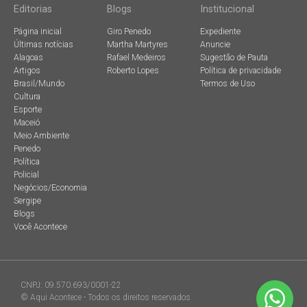
Editorias
Blogs
Institucional
Página inicial
Giro Penedo
Expediente
Últimas notícias
Martha Martyres
Anuncie
Alagoas
Rafael Medeiros
Sugestão de Pauta
Artigos
Roberto Lopes
Política de privacidade
Brasil/Mundo
Termos de Uso
Cultura
Esporte
Maceió
Meio Ambiente
Penedo
Política
Policial
Negócios/Economia
Sergipe
Blogs
Você Acontece
CNPJ: 09.570.693/0001-22
© Aqui Acontece - Todos os direitos reservados