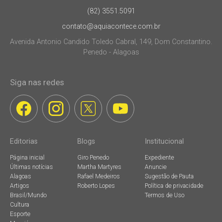
(82) 3551.5091
contato@aquiacontece.com.br
Avenida Antonio Candido Toledo Cabral, 149, Dom Constantino.
Penedo - Alagoas
Siga nas redes
Editorias
Blogs
Institucional
Página inicial
Giro Penedo
Expediente
Últimas notícias
Martha Martyres
Anuncie
Alagoas
Rafael Medeiros
Sugestão de Pauta
Artigos
Roberto Lopes
Política de privacidade
Brasil/Mundo
Termos de Uso
Cultura
Esporte