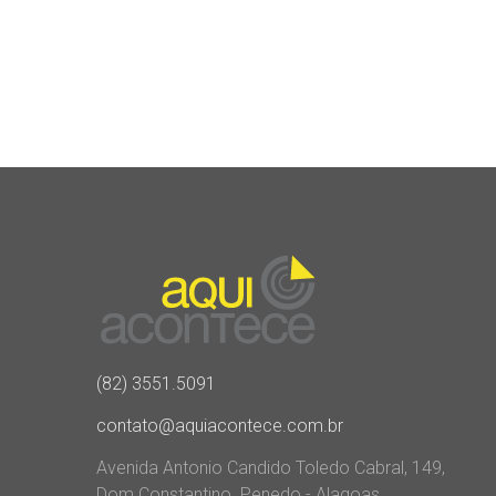
(82) 3551.5091
contato@aquiacontece.com.br
Avenida Antonio Candido Toledo Cabral, 149,
Dom Constantino. Penedo - Alagoas