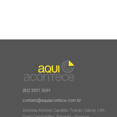
(82) 3551.5091
contato@aquiacontece.com.br
Avenida Antonio Candido Toledo Cabral, 149,
Dom Constantino. Penedo - Alagoas