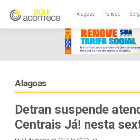
Alagoas
Penedo
Serg
Alagoas
Detran suspende atend
Centrais Já! nesta sext