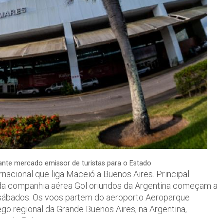
ante mercado emissor de turistas para o Estado
nacional que liga Maceió a Buenos Aires. Principal
 da companhia aérea Gol oriundos da Argentina começam a
 sábados. Os voos partem do aeroporto Aeroparque
go regional da Grande Buenos Aires, na Argentina,