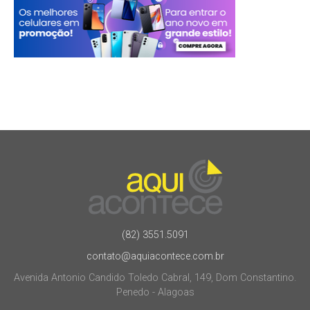
(82) 3551.5091
contato@aquiacontece.com.br
Avenida Antonio Candido Toledo Cabral, 149, Dom Constantino.
Penedo - Alagoas