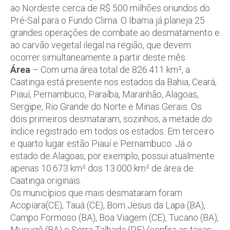
ao Nordeste cerca de R$ 500 milhões oriundos do
Pré-Sal para o Fundo Clima. O Ibama já planeja 25
grandes operações de combate ao desmatamento e
ao carvão vegetal ilegal na região, que devem
ocorrer simultaneamente a partir deste mês.
Área
– Com uma área total de 826.411 km², a
Caatinga está presente nos estados da Bahia, Ceará,
Piauí, Pernambuco, Paraíba, Maranhão, Alagoas,
Sergipe, Rio Grande do Norte e Minas Gerais. Os
dois primeiros desmataram, sozinhos, a metade do
índice registrado em todos os estados. Em terceiro
e quarto lugar estão Piauí e Pernambuco. Já o
estado de Alagoas, por exemplo, possui atualmente
apenas 10.673 km² dos 13.000 km² de área de
Caatinga originais.
Os municípios que mais desmataram foram
Acopiara(CE), Tauá (CE), Bom Jesus da Lapa (BA),
Campo Formoso (BA), Boa Viagem (CE), Tucano (BA),
Mucugê (BA) e Serra Talhada (PE) (confira as taxas