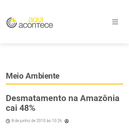
google-site-verification=EjSe5c8YipkwGd6E7NrnqocbcNz-
Xy8lpYSLnxw-AX8 google-site-verification:
googleb82de9a22cec23e8.html
Meio Ambiente
Desmatamento na Amazônia
cai 48%
8 de junho de 2010
às 10:26