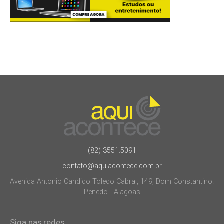
(82) 3551.5091
contato@aquiacontece.com.br
Avenida Antonio Candido Toledo Cabral, 149, Dom Constantino.
Penedo - Alagoas
Siga nas redes