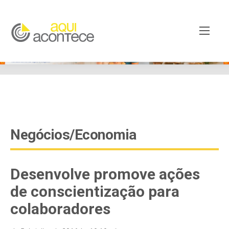
google-site-verification=EjSe5c8YipkwGd6E7NrnqocbcNz-
Xy8lpYSLnxw-AX8 google-site-verification:
googleb82de9a22cec23e8.html
Negócios/Economia
Desenvolve promove ações
de conscientização para
colaboradores