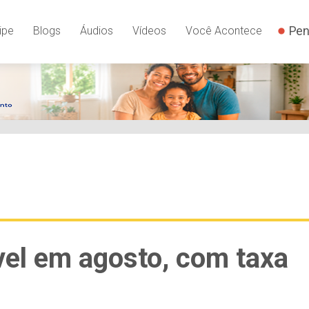
YSLnxw-AX8 google-site-verification: googleb82de9a22cec23e
Pen
ipe
Blogs
Áudios
Vídeos
Você Acontece
el em agosto, com taxa