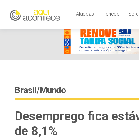
google-site-verification=EjSe5c8YipkwGd6E7NrnqocbcNz-Xy8lp
Alagoas
Penedo
Serg
Brasil/Mundo
Desemprego fica estáv
de 8,1%