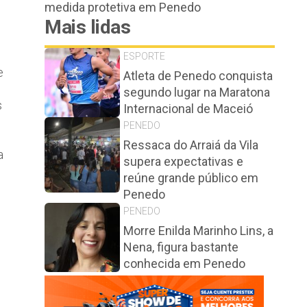
medida protetiva em Penedo
Mais lidas
ESPORTE
e
Atleta de Penedo conquista
segundo lugar na Maratona
s
Internacional de Maceió
PENEDO
Ressaca do Arraiá da Vila
a
supera expectativas e
reúne grande público em
Penedo
PENEDO
Morre Enilda Marinho Lins, a
Nena, figura bastante
conhecida em Penedo