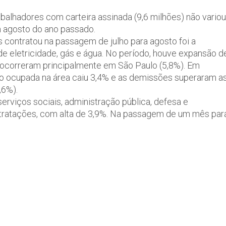
alhadores com carteira assinada (9,6 milhões) não variou
m agosto do ano passado.
s contratou na passagem de julho para agosto foi a
 de eletricidade, gás e água. No período, houve expansão d
s ocorreram principalmente em São Paulo (5,8%). Em
ão ocupada na área caiu 3,4% e as demissões superaram a
,6%).
erviços sociais, administração pública, defesa e
ntratações, com alta de 3,9%. Na passagem de um mês par