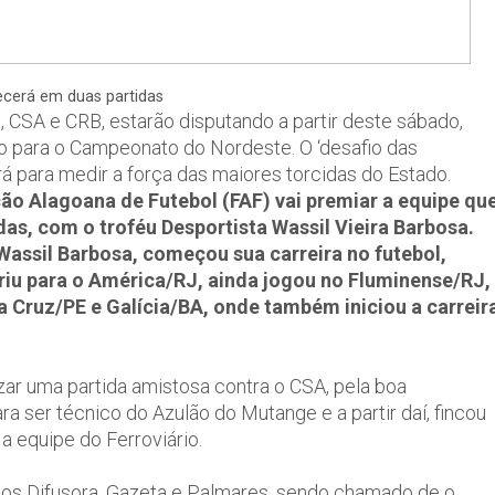
ecerá em duas partidas
 CSA e CRB, estarão disputando a partir deste sábado,
ão para o Campeonato do Nordeste. O ‘desafio das
á para medir a força das maiores torcidas do Estado.
ção Alagoana de Futebol (FAF) vai premiar a equipe qu
as, com o troféu Desportista Wassil Vieira Barbosa.
assil Barbosa, começou sua carreira no futebol,
iu para o América/RJ, ainda jogou no Fluminense/RJ,
ta Cruz/PE e Galícia/BA, onde também iniciou a carreir
zar uma partida amistosa contra o CSA, pela boa
ra ser técnico do Azulão do Mutange e a partir daí, fincou
 equipe do Ferroviário.
ádios Difusora, Gazeta e Palmares, sendo chamado de o