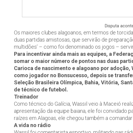
Disputa acont
Os maiores clubes alagoanos, em termos de torcida,
duas partidas amistosas, que servirão de preparaç
multidões’ – como foi denominado os jogos – servir
Para incentivar ainda mais as equipes, a Federa
somar o maior número de pontos nas duas partid
Carioca de nascimento e alagoano por adoção, W
como jogador no Bonsucesso, depois se transfer
Seleção Brasileira Olímpica, Bahia, Vitória, San
de técnico de futebol.
Treinador
Como técnico do Galícia, Wassil veio à Maceió reali
apresentação da equipe baiana, ele foi convidado pa
raízes em Alagoas, ele chegou também a comandar a
A vida no rádio
Wassil foi comentarista esportivo, militando nas r