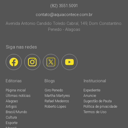
(82) 3551.5091
contato@aquiacontece.com.br
Avenida Antonio Candido Toledo Cabral, 149, Dom Constantino.
Penedo - Alagoas
Siga nas redes
Editorias
Blogs
Institucional
Página inicial
Giro Penedo
Expediente
Últimas notícias
Martha Martyres
Anuncie
Alagoas
Rafael Medeiros
Sugestão de Pauta
Artigos
Roberto Lopes
Política de privacidade
Brasil/Mundo
Termos de Uso
Cultura
Esporte