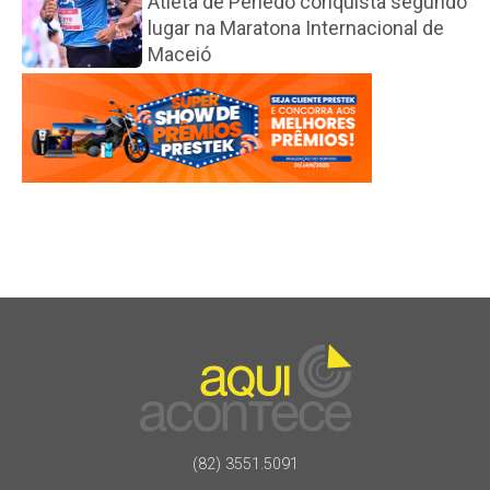
Atleta de Penedo conquista segundo
lugar na Maratona Internacional de
Maceió
(82) 3551.5091