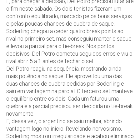
E, para chegar à decisão, Del Potro precisou lutar até
o fim neste sábado. Os dois tenistas fizeram um
confronto equilibrado, marcado pelos bons serviços
e pelas poucas chances de quebra de saque.
Soderling chegou a ceder quatro break points ao
rival no primeiro set, mas conseguiu manter o saque
e levou a parcial para o tie-break. Nos pontos
decisivos, Del Potro cometeu seguidos erros e viu o
rival abrir 5 a 1 antes de fechar o set.
Del Potro reagiu na sequência, mostrando ainda
mais potência no saque. Ele aproveitou uma das
duas chances de quebra cedidas por Soderling e
saiu em vantagem na parcial. O terceiro set manteve
o equilíbrio entre os dois. Cada um faturou uma
quebra e a parcial precisou ser decidida no tie-break
novamente.
E, dessa vez, o argentino se saiu melhor, abrindo
vantagem logo no início. Revelando nervosismo,
Soderling mostrou irregularidade e acabou eliminado