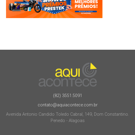
(82) 3551.5091
contato@aquiacontece.com.br
Avenida Antonio Candido Toledo Cabral, 149, Dom Constantino.
Penedo - Alagoas