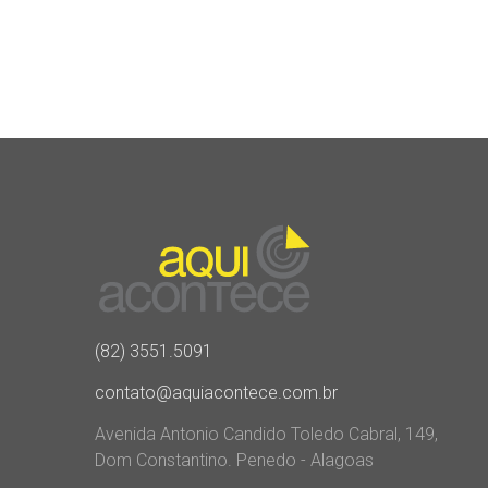
(82) 3551.5091
contato@aquiacontece.com.br
Avenida Antonio Candido Toledo Cabral, 149,
Dom Constantino. Penedo - Alagoas