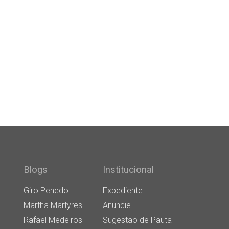
Blogs
Institucional
Giro Penedo
Expediente
Martha Martyres
Anuncie
Rafael Medeiros
Sugestão de Pauta