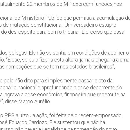
es, atualmente 22 membros do MP exercem funções nos
cional do Ministério Público que permitia a acumulação d
so de mutação constitucional. Um verdadeiro estupro
, do desrespeito para com o tribunal. É preciso que essa
dos colegas. Ele não se sentiu em condições de acolher o
“É que, se eu o fizer a esta altura, jamais chegaria a uma
ras nomeações que se tem nos estados brasileiros”,
ito pelo não dito para simplesmente cassar o ato da
cenário nacional e aprofundando a crise decorrente do
a, agrava a crise econômica, financeira que repercute na
”, disse Marco Aurélio.
 o PPS ajuizou a ação, foi feita pelo recém-empossado
José Eduardo Cardozo. Ele sustentou que não há
or isso, não haveria ilegalidade na nomeação do novo