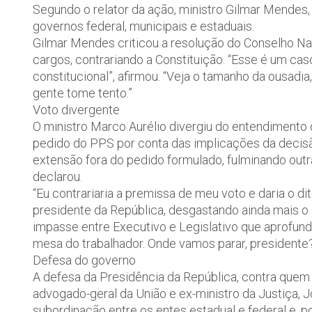
Segundo o relator da ação, ministro Gilmar Mend
governos federal, municipais e estaduais.
Gilmar Mendes criticou a resolução do Conselho Na
cargos, contrariando a Constituição. “Esse é um ca
constitucional”, afirmou. “Veja o tamanho da ousadia
gente tome tento.”
Voto divergente
O ministro Marco Aurélio divergiu do entendimento 
pedido do PPS por conta das implicações da decisão. 
extensão fora do pedido formulado, fulminando out
declarou.
“Eu contrariaria a premissa de meu voto e daria o d
presidente da República, desgastando ainda mais o 
impasse entre Executivo e Legislativo que aprofund
mesa do trabalhador. Onde vamos parar, presidente?
Defesa do governo
A defesa da Presidência da República, contra quem
advogado-geral da União e ex-ministro da Justiça, 
subordinação entre os entes estadual e federal e, p