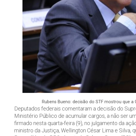
Rubens Bueno: decisão do STF mostrou que a Co
Deputados federais comentaram a decisão do Supre
Ministério Público de acumular cargos, a não ser u
firmado nesta quarta-feira (9), no julgamento da 
ministro da Justiça, Wellington César Lima e Silva, 