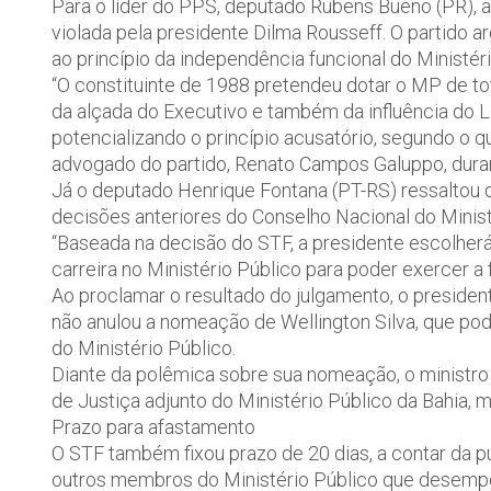
Para o líder do PPS, deputado Rubens Bueno (PR), 
violada pela presidente Dilma Rousseff. O partido
ao princípio da independência funcional do Ministéri
“O constituinte de 1988 pretendeu dotar o MP de to
da alçada do Executivo e também da influência do Le
potencializando o princípio acusatório, segundo o qu
advogado do partido, Renato Campos Galuppo, dura
Já o deputado Henrique Fontana (PT-RS) ressaltou 
decisões anteriores do Conselho Nacional do Minist
“Baseada na decisão do STF, a presidente escolherá 
carreira no Ministério Público para poder exercer a 
Ao proclamar o resultado do julgamento, o presiden
não anulou a nomeação de Wellington Silva, que pod
do Ministério Público.
Diante da polêmica sobre sua nomeação, o ministro
de Justiça adjunto do Ministério Público da Bahia, 
Prazo para afastamento
O STF também fixou prazo de 20 dias, a contar da p
outros membros do Ministério Público que desempen