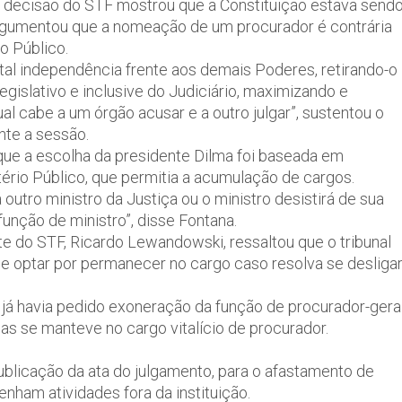
a decisão do STF mostrou que a Constituição estava send
 argumentou que a nomeação de um procurador é contrária
o Público.
tal independência frente aos demais Poderes, retirando-o
gislativo e inclusive do Judiciário, maximizando e
al cabe a um órgão acusar e a outro julgar”, sustentou o
nte a sessão.
que a escolha da presidente Dilma foi baseada em
ério Público, que permitia a acumulação de cargos.
outro ministro da Justiça ou o ministro desistirá de sua
função de ministro”, disse Fontana.
te do STF, Ricardo Lewandowski, ressaltou que o tribunal
e optar por permanecer no cargo caso resolva se desliga
 já havia pedido exoneração da função de procurador-gera
mas se manteve no cargo vitalício de procurador.
ublicação da ata do julgamento, para o afastamento de
ham atividades fora da instituição.