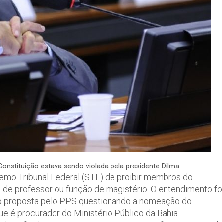
nstituição estava sendo violada pela presidente Dilma
mo Tribunal Federal (STF) de proibir membros do
m de professor ou função de magistério. O entendimento fo
ação proposta pelo PPS questionando a nomeação do
que é procurador do Ministério Público da Bahia.