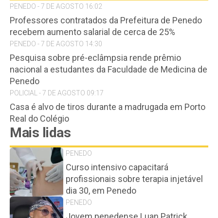
PENEDO - 7 DE AGOSTO 16:02
Professores contratados da Prefeitura de Penedo
recebem aumento salarial de cerca de 25%
PENEDO - 7 DE AGOSTO 14:30
Pesquisa sobre pré-eclâmpsia rende prêmio
nacional a estudantes da Faculdade de Medicina de
Penedo
POLICIAL - 7 DE AGOSTO 09:17
Casa é alvo de tiros durante a madrugada em Porto
Real do Colégio
Mais lidas
PENEDO
Curso intensivo capacitará
profissionais sobre terapia injetável
dia 30, em Penedo
PENEDO
Jovem penedense Luan Patrick