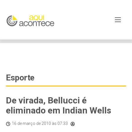
google-site-verification=EjSe5c8YipkwGd6E7NrnqocbcNz-
Xy8lpYSLnxw-AX8 google-site-verification:
googleb82de9a22cec23e8.html
Esporte
De virada, Bellucci é
eliminado em Indian Wells
16 de março de 2010
às 07:33