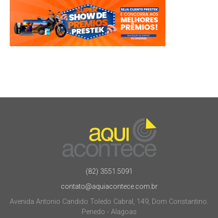
(82) 3551.5091
contato@aquiacontece.com.br
Avenida Antonio Candido Toledo Cabral, 149, Dom Constantino.
Penedo - Alagoas