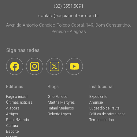
(82) 3551.5091
contato@aquiacontece.com.br
Avenida Antonio Candido Toledo Cabral, 149, Dom Constantino.
Penedo - Alagoas
Siga nas redes
Editorias
Blogs
Institucional
Página inicial
Giro Penedo
Expediente
Últimas notícias
Martha Martyres
Anuncie
Alagoas
Rafael Medeiros
Sugestão de Pauta
Artigos
Roberto Lopes
Política de privacidade
Brasil/Mundo
Termos de Uso
Cultura
Esporte