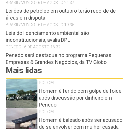
BRASIL/MUNDO - 6 DE AGOSTO 21:37
Leilões de petróleo em outubro terão recorde de
áreas em disputa
BRASIL/MUNDO - 6 DE AGOSTO 19:35
Leis do licenciamento ambiental são
inconstitucionais, avalia DPU
PENEDO - 6 DE AGOSTO 16:32
Penedo será destaque no programa Pequenas
Empresas & Grandes Negócios, da TV Globo
Mais lidas
POLICIAL
Homem é ferido com golpe de foice
após discussão por dinheiro em
Penedo
POLICIAL
Homem é baleado após ser acusado
de se envolver com mulher casada