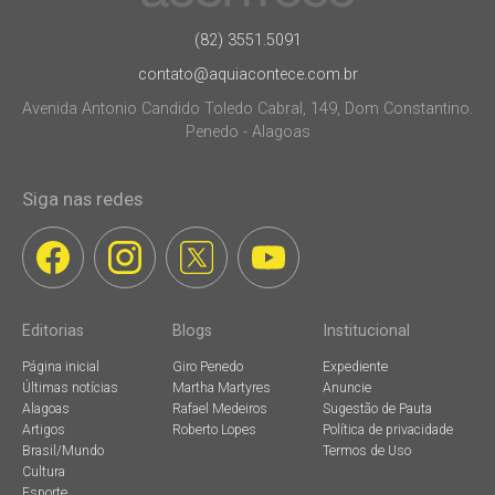
(82) 3551.5091
contato@aquiacontece.com.br
Avenida Antonio Candido Toledo Cabral, 149, Dom Constantino.
Penedo - Alagoas
Siga nas redes
Editorias
Blogs
Institucional
Página inicial
Giro Penedo
Expediente
Últimas notícias
Martha Martyres
Anuncie
Alagoas
Rafael Medeiros
Sugestão de Pauta
Artigos
Roberto Lopes
Política de privacidade
Brasil/Mundo
Termos de Uso
Cultura
Esporte