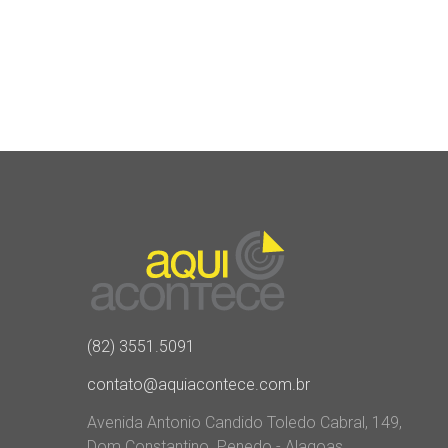
(82) 3551.5091
contato@aquiacontece.com.br
Avenida Antonio Candido Toledo Cabral, 149,
Dom Constantino. Penedo - Alagoas