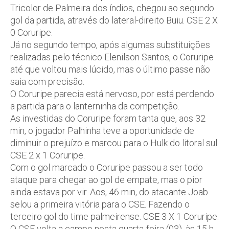
Tricolor de Palmeira dos índios, chegou ao segundo
gol da partida, através do lateral-direito Buiu. CSE 2 X
0 Coruripe.
Já no segundo tempo, após algumas substituições
realizadas pelo técnico Elenilson Santos, o Coruripe
até que voltou mais lúcido, mas o último passe não
saia com precisão.
O Coruripe parecia está nervoso, por está perdendo
a partida para o lanterninha da competição.
As investidas do Coruripe foram tanta que, aos 32
min, o jogador Palhinha teve a oportunidade de
diminuir o prejuízo e marcou para o Hulk do litoral sul.
CSE 2 x 1 Coruripe.
Com o gol marcado o Coruripe passou a ser todo
ataque para chegar ao gol de empate, mas o pior
ainda estava por vir. Aos, 46 min, do atacante Joab
selou a primeira vitória para o CSE. Fazendo o
terceiro gol do time palmeirense. CSE 3 X 1 Coruripe.
O CSE volta a campo nesta quarta-feira (03), às 15 h,