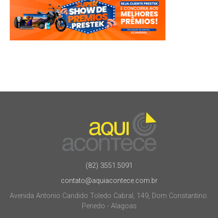
(82) 3551.5091
contato@aquiacontece.com.br
Avenida Antonio Candido Toledo Cabral, 149, Dom Constantino.
Penedo - Alagoas