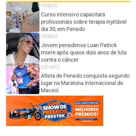
PENEDO
Curso intensivo capacitará
profissionais sobre terapia injetável
dia 30, em Penedo
PENEDO
Jovem penedense Luan Patrick
morre após quase dois anos de luta
contra o câncer
ESPORTE
Atleta de Penedo conquista segundo
lugar na Maratona Internacional de
Maceió