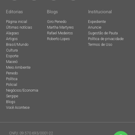
Editorias
Blogs
Institucional
Página inicial
Giro Penedo
Expediente
Últimas notícias
Martha Martyres
Anuncie
Alagoas
Rafael Medeiros
Sugestão de Pauta
Artigos
Roberto Lopes
Política de privacidade
Brasil/Mundo
Termos de Uso
Cultura
Esporte
Maceió
Meio Ambiente
Penedo
Política
Policial
Negócios/Economia
Sergipe
Blogs
Você Acontece
CNPJ: 09.570.693/0001-22