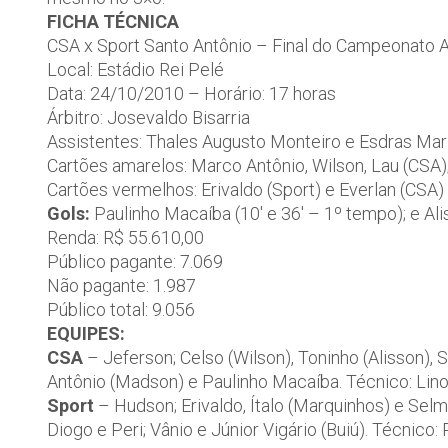
FICHA TÉCNICA
CSA x Sport Santo Antônio – Final do Campeonato A
Local: Estádio Rei Pelé
Data: 24/10/2010 – Horário: 17 horas
Árbitro: Josevaldo Bisarria
Assistentes: Thales Augusto Monteiro e Esdras Mar
Cartões amarelos: Marco Antônio, Wilson, Lau (CSA); 
Cartões vermelhos: Erivaldo (Sport) e Everlan (CSA)
Gols:
Paulinho Macaíba (10′ e 36′ – 1º tempo); e Al
Renda: R$ 55.610,00
Público pagante: 7.069
Não pagante: 1.987
Público total: 9.056
EQUIPES:
CSA
– Jeferson; Celso (Wilson), Toninho (Alisson), 
Antônio (Madson) e Paulinho Macaíba. Técnico: Lino
Sport
– Hudson; Erivaldo, Ítalo (Marquinhos) e Selm
Diogo e Peri; Vânio e Júnior Vigário (Buiú). Técnico: