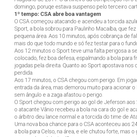
domingo, poruqe estava suspenso pelo terceiro car
1º tempo: CSA abre boa vantagem
O CSA começou atacando e acendeu a torcida azulin
Sport, a bola sobrou para Paulinho Macaíba, que fe
pequena área. Aos 10 minutos, após cobrança de falt
mais do que todo mundo e só fez testar para o fundo
Aos 12 minutos o Sport teve uma falta perigosa a se
colocado, fez boa defesa, espalmando a bola para f
jogadas pela direita. Quanto ao Sport apostava nos
perdida.
Aos 17 minutos, o CSA chegou com perigo. Em jogad
entrada da área, mas demorou muito para acionar o 
sem ângulo e a zaga afastou o perigo.
O Sport chegou com perigo ao gol de Jeferson aos 2
o atacante Vânio recebeu a bola na cara do gol e a
o árbitro deu lance normal e a torcida do time de At
Uma nova boa chance para o CSA aconteceu aos 24 
a bola para Celso, na área, e ele chutou forte, mas 