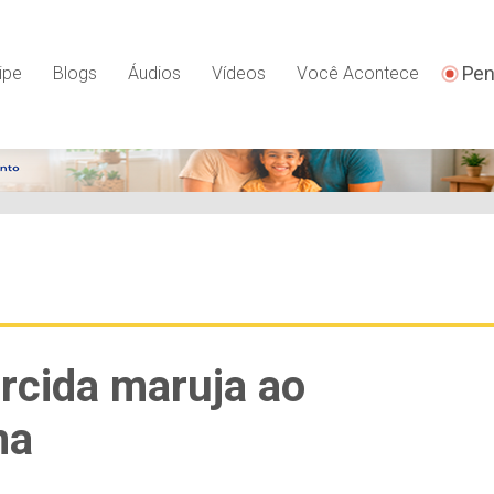
Pen
ipe
Blogs
Áudios
Vídeos
Você Acontece
orcida maruja ao
na