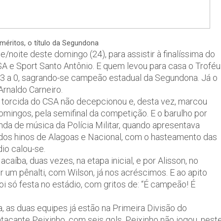
éritos, o título da Segundona
e/noite deste domingo (24), para assistir à finalíssima do
 e Sport Santo Antônio. E quem levou para casa o Troféu
 3 a 0, sagrando-se campeão estadual da Segundona. Já o
Arnaldo Carneiro.
a torcida do CSA não decepcionou e, desta vez, marcou
mingos, pela semifinal da competição. E o barulho por
nda de música da Polícia Militar, quando apresentava
os hinos de Alagoas e Nacional, com o hasteamento das
io calou-se.
aíba, duas vezes, na etapa inicial, e por Alisson, no
 um pênalti, com Wilson, já nos acréscimos. E ao apito
 foi só festa no estádio, com gritos de: “É campeão! É
a, as duas equipes já estão na Primeira Divisão do
atacante Peixinho, com seis gols. Peixinho não jogou, nest