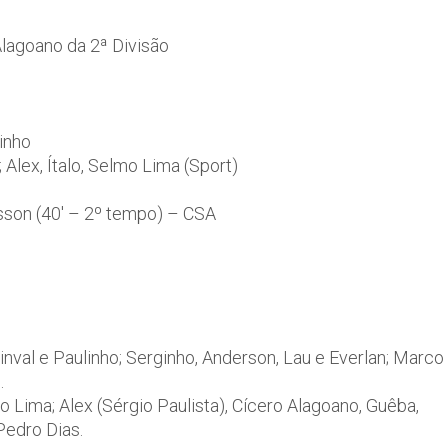
lagoano da 2ª Divisão
inho
Alex, Ítalo, Selmo Lima (Sport)
isson (40′ – 2º tempo) – CSA
Sinval e Paulinho; Serginho, Anderson, Lau e Everlan; Marco
.
o Lima; Alex (Sérgio Paulista), Cícero Alagoano, Guêba,
 Pedro Dias.