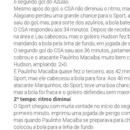
o segundo gol do Azulão.
Mesmo após do gol, o CSA não diminuiu o ritmo, mas 
Alagoano perdeu uma grande chance para o Sport, apó
saiu do gol, mas, para sorte dos azulinos, a bola bate
O CSA respondeu aos 34 minutos. Depois de receber
na área e Lau cabeceou, mas o goleiro Hudson fez
mandando a bola pela linha de fundo, em jogada de 
O segundo gol do CSA saiu aos 36 minutos, justament
cobrou e o atacante Paulinho Macaíba, muito bem co
Hudson, ampliando: 2×0.
E Paulinho Macaíba quase fez o terceiro, aos 42 mi
Sport, mas ele cabeceou a bola para fora. Aos 46 mi
atacante Marquinhos, do Sport, teve uma boa chance
mas a bola foi fraca e o goleiro defendeu sem maio
2º tempo: ritmo diminui
O Sport chegou com muita vontade no início do seg
primeiro minuto, imprimiu uma jogada de perigo com
mas quando Paulinho Macaíba se preparava para chu
colocou a bola para a linha de fundo.