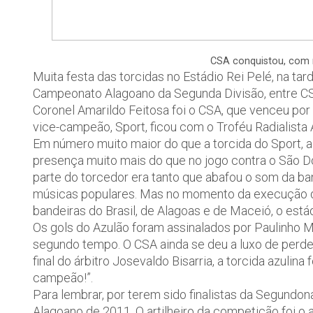
CSA conquistou, com m
Muita festa das torcidas no Estádio Rei Pelé, na tard
Campeonato Alagoano da Segunda Divisão, entre CSA
Coronel Amarildo Feitosa foi o CSA, que venceu por
vice-campeão, Sport, ficou com o Troféu Radialista 
Em número muito maior do que a torcida do Sport, 
presença muito mais do que no jogo contra o São Do
parte do torcedor era tanto que abafou o som da ba
músicas populares. Mas no momento da execução d
bandeiras do Brasil, de Alagoas e de Maceió, o estád
Os gols do Azulão foram assinalados por Paulinho Mac
segundo tempo. O CSA ainda se deu a luxo de perder
final do árbitro Josevaldo Bisarria, a torcida azulina
campeão!”.
Para lembrar, por terem sido finalistas da Segundon
Alagoano de 2011. O artilheiro da competição foi o 