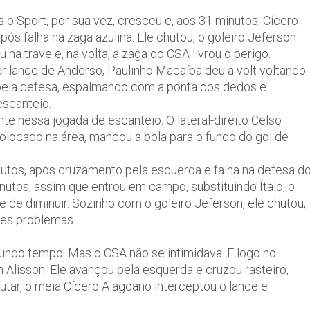
o Sport, por sua vez, cresceu e, aos 31 minutos, Cícero
s falha na zaga azulina. Ele chutou, o goleiro Jeferson
u na trave e, na volta, a zaga do CSA livrou o perigo.
 lance de Anderso, Paulinho Macaíba deu a volt voltando
 bela defesa, espalmando com a ponta dos dedos e
escanteio.
e nessa jogada de escanteio. O lateral-direito Celso
locado na área, mandou a bola para o fundo do gol de
nutos, após cruzamento pela esquerda e falha na defesa d
nutos, assim que entrou em campo, substituindo Ítalo, o
 de diminuir. Sozinho com o goleiro Jeferson, ele chutou,
res problemas.
undo tempo. Mas o CSA não se intimidava. E logo no
 Alisson. Ele avançou pela esquerda e cruzou rasteiro,
tar, o meia Cícero Alagoano interceptou o lance e