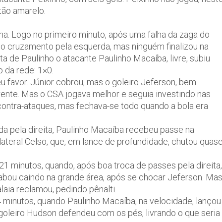
tão amarelo.
a. Logo no primeiro minuto, após uma falha da zaga do
z o cruzamento pela esquerda, mas ninguém finalizou na
a de Paulinho o atacante Paulinho Macaíba, livre, subiu
 da rede: 1×0.
u favor. Júnior cobrou, mas o goleiro Jeferson, bem
rente. Mas o CSA jogava melhor e seguia investindo nas
 contra-ataques, mas fechava-se todo quando a bola era
a pela direita, Paulinho Macaíba recebeu passe na
lateral Celso, que, em lance de profundidade, chutou quas
1 minutos, quando, após boa troca de passes pela direita,
cabou caindo na grande área, após se chocar Jeferson. Ma
alaia reclamou, pedindo pênalti.
minutos, quando Paulinho Macaíba, na velocidade, lançou
o goleiro Hudson defendeu com os pés, livrando o que seria