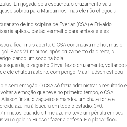
 Azulão. Em jogada pela esquerda, o cruzamento saiu
a quase sobrou para Marquinhos, mas ele não chegou a
urar ato de indisciplina de Everlan (CSA) e Erivaldo
Bisarria aplicou cartão vermelho para ambos e eles
sou a ficar mais aberta. O CSA continuava melhor, mas o
gol. E aos 21 minutos, após cruzamento da direita, o
erigo, dando um soco na bola.
 esquerda, o zagueiro Sinval fez o cruzamento, voltando 
o, e ele chutou rasteiro, com perigo. Mas Hudson esticou-
hato e sem emoção. O CSA só fazia administrar o resultado e
a voltar a emoção que teve no primeiro tempo, o CSA
 Alisson fintou o zagueiro e mandou um chute forte e
orcida azulina à loucura em todo o estádio: 3×0.
7 minutos, quando o time azulino teve um pênalti em seu
is viu o goleiro Hudson fazer a defesa. E o placar ficou