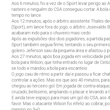
Aos 6 minutos, foi a vez de o Sport levar perigo ao
rasteiro e ninguém do CSA conseguiu cortar. A bol
tempo no lance.
Aos 12 minutos, após o árbitro assistente Thales ded
(Sport), em lance fora do jogo, o árbitro Josevaldo 
acabaram indo para o chuveiro mais cedo.
Após as expulsões dos dois jogadores, a partida pas
Sport também seguia firme, tentando o seu primeiro 
goleiro Jeferson saiu da pequena área e afastou o p
Aos 27 minutos, após boa jogada em velocidade pela
bola para Wilson, que tinha entrado no lugar de Cels
se todo e mandou a bola para escanteio.
O jogo caiu de ritmo a partir daí e passou a ficar c
controlar a ações. Mas eis que aos 40 minutos, par
chegou ao terceiro gol. Em jogada de contra-ataque,
cruzado, belíssimo, ampliando o placar e levando a t
E ainda teve espaço para mais um gol do CSA, aos 4
favor. Mas o atacante Wilson foi infeliz ao cobrar, po
mesmo no 3×0.