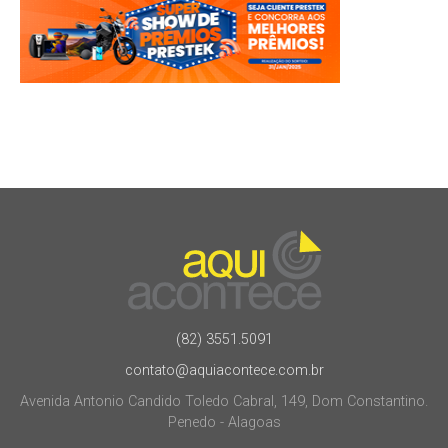
(82) 3551.5091
contato@aquiacontece.com.br
Avenida Antonio Candido Toledo Cabral, 149, Dom Constantino.
Penedo - Alagoas