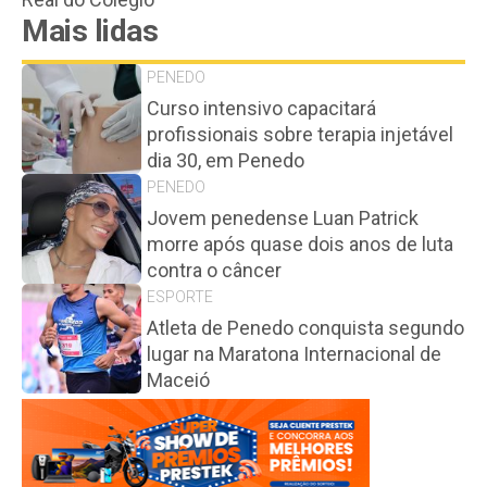
Mais lidas
PENEDO
Curso intensivo capacitará
profissionais sobre terapia injetável
dia 30, em Penedo
PENEDO
Jovem penedense Luan Patrick
morre após quase dois anos de luta
contra o câncer
ESPORTE
Atleta de Penedo conquista segundo
lugar na Maratona Internacional de
Maceió