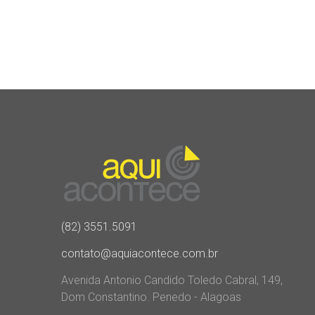
(82) 3551.5091
contato@aquiacontece.com.br
Avenida Antonio Candido Toledo Cabral, 149,
Dom Constantino. Penedo - Alagoas