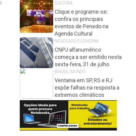
m
CULTURA
Clique e programe-se:
confira os principais
eventos de Penedo na
Agenda Cultural
NEGÓCIOS/ECONOMIA
CNPJ alfanumérico
começa a ser emitido nesta
sexta-feira, 31 de julho
BRASIL/MUNDO
Ventania em SP, RS e RJ
expõe falhas na resposta a
extremos climáticos