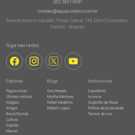
(82) 3551.5091
contato@aquiacontece.com.br
Avenida Antonio Candido Toledo Cabral, 149, Dom Constantino.
Penedo - Alagoas
Siga nas redes
Editorias
Blogs
Institucional
Página inicial
Giro Penedo
Expediente
Últimas notícias
Martha Martyres
Anuncie
Alagoas
Rafael Medeiros
Sugestão de Pauta
Artigos
Roberto Lopes
Política de privacidade
Brasil/Mundo
Termos de Uso
Cultura
Esporte
Maceió