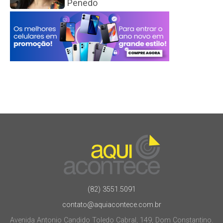
Penedo
(82) 3551.5091
contato@aquiacontece.com.br
Avenida Antonio Candido Toledo Cabral, 149, Dom Constantino.