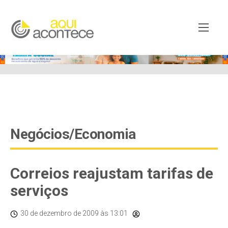
google-site-verification=EjSe5c8YipkwGd6E7NrnqocbcNz-
Xy8lpYSLnxw-AX8 google-site-verification:
googleb82de9a22cec23e8.html
Negócios/Economia
Correios reajustam tarifas de
serviços
30 de dezembro de 2009
às 13:01