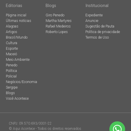
Editorias
Blogs
Institucional
Página inicial
Giro Penedo
Expediente
Últimas notícias
Martha Martyres
Anuncie
Alagoas
Rafael Medeiros
Sugestão de Pauta
Artigos
Roberto Lopes
Política de privacidade
Brasil/Mundo
Termos de Uso
Cultura
Esporte
Maceió
Meio Ambiente
Penedo
Política
Policial
Negócios/Economia
Sergipe
Blogs
Você Acontece
CNPJ: 09.570.693/0001-22
© Aqui Acontece - Todos os direitos reservados