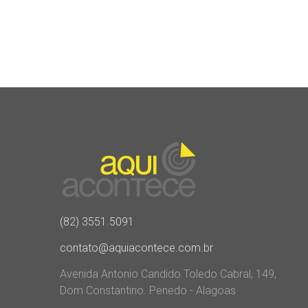
(82) 3551.5091
contato@aquiacontece.com.br
Avenida Antonio Candido Toledo Cabral, 149,
Dom Constantino. Penedo - Alagoas